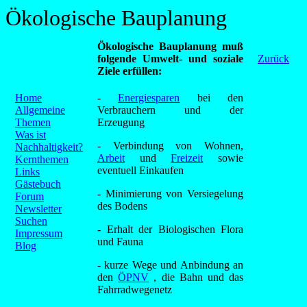
Ökologische Bauplanung
Ökologische Bauplanung muß
folgende Umwelt- und soziale
Zurück
Ziele erfüllen:
Home
-
Energiesparen
bei den
Allgemeine
Verbrauchern und der
Themen
Erzeugung
Was ist
- Verbindung von Wohnen,
Nachhaltigkeit?
Arbeit
und
Freizeit
sowie
Kernthemen
eventuell Einkaufen
Links
Gästebuch
- Minimierung von Versiegelung
Forum
des Bodens
Newsletter
Suchen
- Erhalt der Biologischen Flora
Impressum
und Fauna
Blog
- kurze Wege und Anbindung an
den
ÖPNV
, die Bahn und das
Fahrradwegenetz