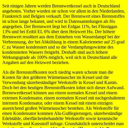
Seit einigen Jahren werden Brennwertkessel auch in Deutschland
angeboten. Vorher wurden sie schon vor allem in den Niederlanden,
Frankreich und Belgien verkauft. Der Brennwert eines Brennstoffes
ist schon lange bekannt, und wird in Datensammlungen als Ho
angegeben. Der Brennwert liegt bei Erdgas 11%, bei Flüssiggas
13% und bei Erdöl EL 6% über dem Heizwert Hu. Der höhere
Brennwert resultiert aus dem Entstehen von Wasserdampf bei der
Verbrennung, der bei Abkühlung in einem Kaloriemeter auf 25 grad
C zu Wasser kondensiert und so die Verdampfungswärme des
kondensierten Wassers freigiebt. Deshalb sind auch höhere
Wirkungsgrade als 100% möglich, weil sich in Deutschland alle
Angaben auf den Heizwert beziehen.
Als die Brennstoffkosten noch niedrig waren scheute man die
Kosten für den größeren Wärmetauscher im Kessel und die
Verwendung säurebeständiger Werkstoffe in Kessel und Kamin.
Doch bei den heutigen Brennstoffkosten lohnt sich dieser Aufwand.
Brennwertkessel können aus einem normalen Kessel und einem
externen Kondensator, einem normalem Kessel mit nachgeshaltetem
internem Kondensator, oder einem Kessel mit einem einzigen
ausreichend großen Wärmetauscher bestehen. Als Werkstoffe für
einen Kondensator kommen Alu-Gußlegierungen, säurebeständige
Edelstähle, oberflächenbehandelte Werkstoffe sowie keramische
Werkstoffe und Kunsstoff infrage. Grundsätzlich unterscheidet man