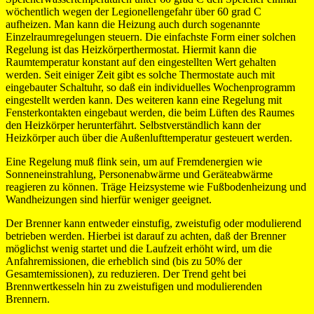
wöchentlich wegen der Legionellengefahr über 60 grad C
aufheizen. Man kann die Heizung auch durch sogenannte
Einzelraumregelungen steuern. Die einfachste Form einer solchen
Regelung ist das Heizkörperthermostat. Hiermit kann die
Raumtemperatur konstant auf den eingestellten Wert gehalten
werden. Seit einiger Zeit gibt es solche Thermostate auch mit
eingebauter Schaltuhr, so daß ein individuelles Wochenprogramm
eingestellt werden kann. Des weiteren kann eine Regelung mit
Fensterkontakten eingebaut werden, die beim Lüften des Raumes
den Heizkörper herunterfährt. Selbstverständlich kann der
Heizkörper auch über die Außenlufttemperatur gesteuert werden.
Eine Regelung muß flink sein, um auf Fremdenergien wie
Sonneneinstrahlung, Personenabwärme und Geräteabwärme
reagieren zu können. Träge Heizsysteme wie Fußbodenheizung und
Wandheizungen sind hierfür weniger geeignet.
Der Brenner kann entweder einstufig, zweistufig oder modulierend
betrieben werden. Hierbei ist darauf zu achten, daß der Brenner
möglichst wenig startet und die Laufzeit erhöht wird, um die
Anfahremissionen, die erheblich sind (bis zu 50% der
Gesamtemissionen), zu reduzieren. Der Trend geht bei
Brennwertkesseln hin zu zweistufigen und modulierenden
Brennern.