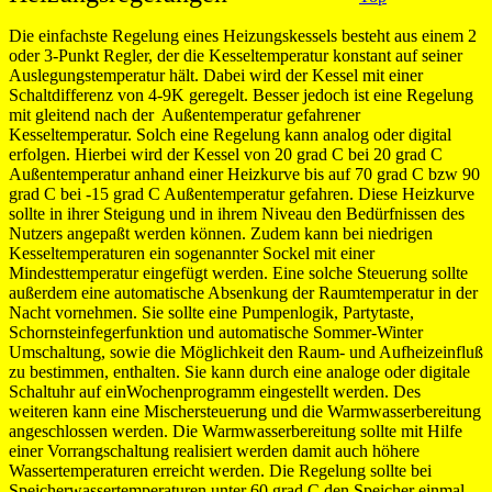
Die einfachste Regelung eines Heizungskessels besteht aus einem 2
oder 3-Punkt Regler, der die Kesseltemperatur konstant auf seiner
Auslegungstemperatur hält. Dabei wird der Kessel mit einer
Schaltdifferenz von 4-9K geregelt. Besser jedoch ist eine Regelung
mit gleitend nach der Außentemperatur gefahrener
Kesseltemperatur. Solch eine Regelung kann analog oder digital
erfolgen. Hierbei wird der Kessel von 20 grad C bei 20 grad C
Außentemperatur anhand einer Heizkurve bis auf 70 grad C bzw 90
grad C bei -15 grad C Außentemperatur gefahren. Diese Heizkurve
sollte in ihrer Steigung und in ihrem Niveau den Bedürfnissen des
Nutzers angepaßt werden können. Zudem kann bei niedrigen
Kesseltemperaturen ein sogenannter Sockel mit einer
Mindesttemperatur eingefügt werden. Eine solche Steuerung sollte
außerdem eine automatische Absenkung der Raumtemperatur in der
Nacht vornehmen. Sie sollte eine Pumpenlogik, Partytaste,
Schornsteinfegerfunktion und automatische Sommer-Winter
Umschaltung, sowie die Möglichkeit den Raum- und Aufheizeinfluß
zu bestimmen, enthalten. Sie kann durch eine analoge oder digitale
Schaltuhr auf einWochenprogramm eingestellt werden. Des
weiteren kann eine Mischersteuerung und die Warmwasserbereitung
angeschlossen werden. Die Warmwasserbereitung sollte mit Hilfe
einer Vorrangschaltung realisiert werden damit auch höhere
Wassertemperaturen erreicht werden. Die Regelung sollte bei
Speicherwassertemperaturen unter 60 grad C den Speicher einmal