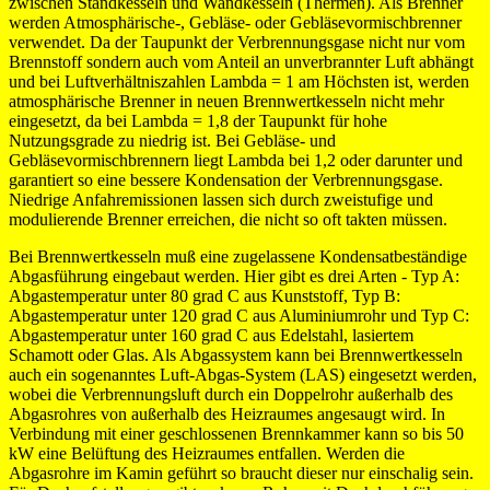
zwischen Standkesseln und Wandkesseln (Thermen). Als Brenner
werden Atmosphärische-, Gebläse- oder Gebläsevormischbrenner
verwendet. Da der Taupunkt der Verbrennungsgase nicht nur vom
Brennstoff sondern auch vom Anteil an unverbrannter Luft abhängt
und bei Luftverhältniszahlen Lambda = 1 am Höchsten ist, werden
atmosphärische Brenner in neuen Brennwertkesseln nicht mehr
eingesetzt, da bei Lambda = 1,8 der Taupunkt für hohe
Nutzungsgrade zu niedrig ist. Bei Gebläse- und
Gebläsevormischbrennern liegt Lambda bei 1,2 oder darunter und
garantiert so eine bessere Kondensation der Verbrennungsgase.
Niedrige Anfahremissionen lassen sich durch zweistufige und
modulierende Brenner erreichen, die nicht so oft takten müssen.
Bei Brennwertkesseln muß eine zugelassene Kondensatbeständige
Abgasführung eingebaut werden. Hier gibt es drei Arten - Typ A:
Abgastemperatur unter 80 grad C aus Kunststoff, Typ B:
Abgastemperatur unter 120 grad C aus Aluminiumrohr und Typ C:
Abgastemperatur unter 160 grad C aus Edelstahl, lasiertem
Schamott oder Glas. Als Abgassystem kann bei Brennwertkesseln
auch ein sogenanntes Luft-Abgas-System (LAS) eingesetzt werden,
wobei die Verbrennungsluft durch ein Doppelrohr außerhalb des
Abgasrohres von außerhalb des Heizraumes angesaugt wird. In
Verbindung mit einer geschlossenen Brennkammer kann so bis 50
kW eine Belüftung des Heizraumes entfallen. Werden die
Abgasrohre im Kamin geführt so braucht dieser nur einschalig sein.