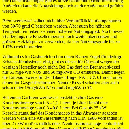
Für Dachaufstellungen gibt es kurze Rohre mit Dachdurchführung.
Außerdem kann die Abgasleitung auch an der Außenwand geführt
werden.
Brennwertkessel sollten nicht über Vorlauf/Rücklauftemperaturen
von 50/70 grad C betrieben werden. Aber auch bei höheren
Temperaturen haben sie einen höheren Nutzungsgrad. Noch besser
ist allerdings die Kesseltemperatur noch weiter abzusenken und
größere Heizkörper zu verwenden, da hier Nutzungsgrade bis zu
109% erreicht werden.
Während es im Gasbereich schon einen Blauen Engel für niedrige
Schadstoffemissionen gibt, gibt es diesen für Öl wohl wegen der
wenigen Hersteller noch nicht. Bei Gas darf ein Brennwertkessel
nur 65 mg/kWh NOx und 50 mg/kWh CO emittieren. Damit liegen
die Emissionswerte für den Blauen Engel RAL-UZ 61 noch unter
denen für Gasgebläsebrenner. Neuere Kessel schaffen aber auch
schon unter 15mg/kWh NOx und 8 mg/kWh CO.
Bei einem Gasbrennwertkessel ensteht je cbm Gas eine
Kondensatmenge von 0,5 - 1,2 Litern, je Liter Heizöl eine
Kondensatmenge von 0,3 - 0,8 Litern.Bei Gas bis 25 kW
Kesselleistung darf das Kondensat so in das Abwasser gegeben
werden wenn eine Abwasserleitung nach DIN 1986 vorhanden ist,
über 25 kW muß es mittels einer Neutralisationsanlage neutralisiert
werden. In NRW wurde diese Grenze auf 100 kW angehoben. Bei