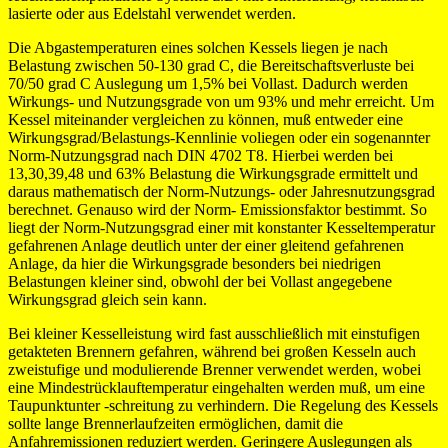
lasierte oder aus Edelstahl verwendet werden.
Die Abgastemperaturen eines solchen Kessels liegen je nach
Belastung zwischen 50-130 grad C, die Bereitschaftsverluste bei
70/50 grad C Auslegung um 1,5% bei Vollast. Dadurch werden
Wirkungs- und Nutzungsgrade von um 93% und mehr erreicht. Um
Kessel miteinander vergleichen zu können, muß entweder eine
Wirkungsgrad/Belastungs-Kennlinie voliegen oder ein sogenannter
Norm-Nutzungsgrad nach DIN 4702 T8. Hierbei werden bei
13,30,39,48 und 63% Belastung die Wirkungsgrade ermittelt und
daraus mathematisch der Norm-Nutzungs- oder Jahresnutzungsgrad
berechnet. Genauso wird der Norm- Emissionsfaktor bestimmt. So
liegt der Norm-Nutzungsgrad einer mit konstanter Kesseltemperatur
gefahrenen Anlage deutlich unter der einer gleitend gefahrenen
Anlage, da hier die Wirkungsgrade besonders bei niedrigen
Belastungen kleiner sind, obwohl der bei Vollast angegebene
Wirkungsgrad gleich sein kann.
Bei kleiner Kesselleistung wird fast ausschließlich mit einstufigen
getakteten Brennern gefahren, während bei großen Kesseln auch
zweistufige und modulierende Brenner verwendet werden, wobei
eine Mindestrücklauftemperatur eingehalten werden muß, um eine
Taupunktunter -schreitung zu verhindern. Die Regelung des Kessels
sollte lange Brennerlaufzeiten ermöglichen, damit die
Anfahremissionen reduziert werden. Geringere Auslegungen als