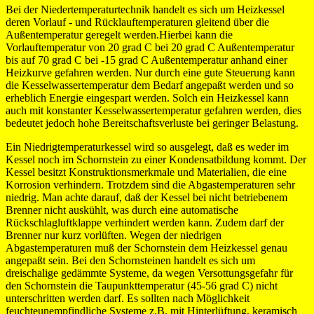
Bei der Niedertemperaturtechnik handelt es sich um Heizkessel
deren Vorlauf - und Rücklauftemperaturen gleitend über die
Außentemperatur geregelt werden.Hierbei kann die
Vorlauftemperatur von 20 grad C bei 20 grad C Außentemperatur
bis auf 70 grad C bei -15 grad C Außentemperatur anhand einer
Heizkurve gefahren werden. Nur durch eine gute Steuerung kann
die Kesselwassertemperatur dem Bedarf angepaßt werden und so
erheblich Energie eingespart werden. Solch ein Heizkessel kann
auch mit konstanter Kesselwassertemperatur gefahren werden, dies
bedeutet jedoch hohe Bereitschaftsverluste bei geringer Belastung.
Ein Niedrigtemperaturkessel wird so ausgelegt, daß es weder im
Kessel noch im Schornstein zu einer Kondensatbildung kommt. Der
Kessel besitzt Konstruktionsmerkmale und Materialien, die eine
Korrosion verhindern. Trotzdem sind die Abgastemperaturen sehr
niedrig. Man achte darauf, daß der Kessel bei nicht betriebenem
Brenner nicht auskühlt, was durch eine automatische
Rückschlagluftklappe verhindert werden kann. Zudem darf der
Brenner nur kurz vorlüften. Wegen der niedrigen
Abgastemperaturen muß der Schornstein dem Heizkessel genau
angepaßt sein. Bei den Schornsteinen handelt es sich um
dreischalige gedämmte Systeme, da wegen Versottungsgefahr für
den Schornstein die Taupunkttemperatur (45-56 grad C) nicht
unterschritten werden darf. Es sollten nach Möglichkeit
feuchteunempfindliche Systeme z.B. mit Hinterlüftung, keramisch