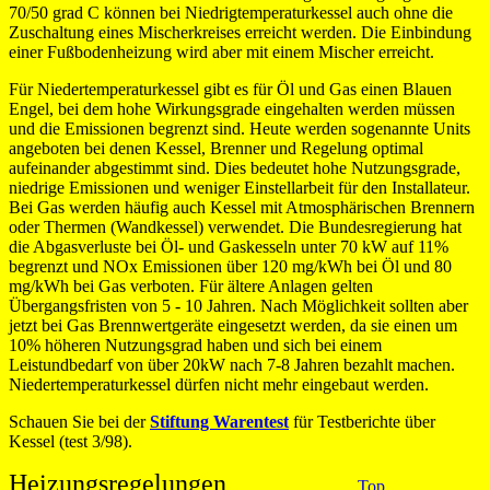
70/50 grad C können bei Niedrigtemperaturkessel auch ohne die
Zuschaltung eines Mischerkreises erreicht werden. Die Einbindung
einer Fußbodenheizung wird aber mit einem Mischer erreicht.
Für Niedertemperaturkessel gibt es für Öl und Gas einen Blauen
Engel, bei dem hohe Wirkungsgrade eingehalten werden müssen
und die Emissionen begrenzt sind. Heute werden sogenannte Units
angeboten bei denen Kessel, Brenner und Regelung optimal
aufeinander abgestimmt sind. Dies bedeutet hohe Nutzungsgrade,
niedrige Emissionen und weniger Einstellarbeit für den Installateur.
Bei Gas werden häufig auch Kessel mit Atmosphärischen Brennern
oder Thermen (Wandkessel) verwendet. Die Bundesregierung hat
die Abgasverluste bei Öl- und Gaskesseln unter 70 kW auf 11%
begrenzt und NOx Emissionen über 120 mg/kWh bei Öl und 80
mg/kWh bei Gas verboten. Für ältere Anlagen gelten
Übergangsfristen von 5 - 10 Jahren. Nach Möglichkeit sollten aber
jetzt bei Gas Brennwertgeräte eingesetzt werden, da sie einen um
10% höheren Nutzungsgrad haben und sich bei einem
Leistundbedarf von über 20kW nach 7-8 Jahren bezahlt machen.
Niedertemperaturkessel dürfen nicht mehr eingebaut werden.
Schauen Sie bei der
Stiftung Warentest
für Testberichte über
Kessel (test 3/98).
Heizungsregelungen
Top