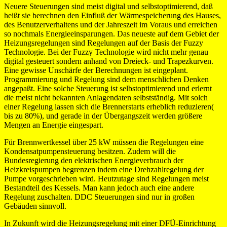
Neuere Steuerungen sind meist digital und selbstoptimierend, daß
heißt sie berechnen den Einfluß der Wärmespeicherung des Hauses,
des Benutzerverhaltens und der Jahreszeit im Voraus und erreichen
so nochmals Energieeinsparungen. Das neueste auf dem Gebiet der
Heizungsregelungen sind Regelungen auf der Basis der Fuzzy
Technologie. Bei der Fuzzy Technologie wird nicht mehr genau
digital gesteuert sondern anhand von Dreieck- und Trapezkurven.
Eine gewisse Unschärfe der Berechnungen ist eingeplant.
Programmierung und Regelung sind dem menschlichen Denken
angepaßt. Eine solche Steuerung ist selbstoptimierend und erlernt
die meist nicht bekannten Anlagendaten selbstständig. Mit solch
einer Regelung lassen sich die Brennerstarts erheblich reduzieren(
bis zu 80%), und gerade in der Übergangszeit werden größere
Mengen an Energie eingespart.
Für Brennwertkessel über 25 kW müssen die Regelungen eine
Kondensatpumpensteuerung besitzen. Zudem will die
Bundesregierung den elektrischen Energieverbrauch der
Heizkreispumpen begrenzen indem eine Drehzahlregelung der
Pumpe vorgeschrieben wird. Heutzutage sind Regelungen meist
Bestandteil des Kessels. Man kann jedoch auch eine andere
Regelung zuschalten. DDC Steuerungen sind nur in großen
Gebäuden sinnvoll.
In Zukunft wird die Heizungsregelung mit einer DFÜ-Einrichtung