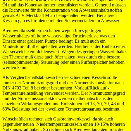
Öl muß das Konensat immer neutralisiert werden. Generell müssen
die Richtwerte für die Konzentration von Abwasserinhaltsstoffen
gemäß ATV-Merkblatt M 251 eingehalten werden. Bei älteren
Kesseln gab es Probleme mit den Schwermetallen im Abwasser.
Brennwertkesselthermen haben wegen Ihres geringen
Wasserinhaltes oft hohe wasserseitige Druckverluste was den
Einsatz einer größeren Pumpe bedingt. Es muß auch ein
Mindestdurchfluß eingehalten werden. Hierbei ist der Einbau einer
Wasserweiche empfehlenswert. Wegen des geringen Wasserinhaltes
der Therme muß diese auch öfter takten, was durch eine bessere
(selbstoptimierende) Steuerung oder einen Pufferspeicher behoben
werden kann.
Als Vergleichsmaßstab zwischen verschiedenen Kesseln sollte
immer der Normnutzungsgrad und der Normemissionsfaktor nach
DIN 4702 Teil 8 bei einer bestimmten Vorlauf/Rücklauf -
Temperatureinstellung verwendet werden. Der Normnutzungsgrad
und der Normemissionsfaktor werden mathematisch aus den
einzelnen Wirkungsgraden und Emissionen bei 13, 30, 39, 48 und
63% Belastung bei der jeweiligen Temperaturpaarung bestimmt.
Wirtschaftlich rechnen sich Gasbrennwertkessel, da sie auch
gegenüber neuen Niedertemperaturkesseln einen 10-15% höheren
Nutzungsgrad haben. So rechnen sich Brennwertanlagen trotz der