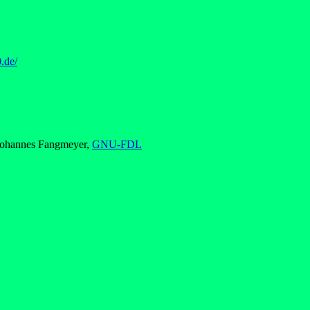
0.de/
 Johannes Fangmeyer,
GNU-FDL