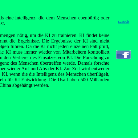
 als eine Intelligenz, die dem Menschen ebenbürtig oder
zurück
st.
mengen nötig, um die KI zu trainieren. KI findet keine
immt die Ergebnisse. Die Ergebnisse der KI sind nicht
lgen führen. Da die KI nicht jeden einzelnen Fall prüft,
ie KI muss immer wieder von Mitarbeitern kontrolliert
 den Verlierer des Einsatzes von KI. Die Forschung zu
lligenz des Menschen übertreffen werde. Damals forschte
mmer wieder Auf und Abs der KI. Zur Zeit wird entweder
KI, wenn die die Intelligenz des Menschen überflügelt,
egeln für KI Entwicklung. Die Usa haben 500 Milliarden
 China abgehängt werden.
6