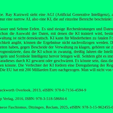
ype. Ray Kurzweil sieht eine AGI (Artificial Generative Intelligenz),
s nur eine narrow AI, also eine KI, die auf einzelne Bereiche beschränkt i
Wasser und Seltene Erden. Es sind riesige Rechenleistungen und Daten
Schon die Auswahl der Daten, mit denen die KI trainiert wird, best
altung ist nicht demokratisch. KI kann für Minderheiten zu fatalen Fo
ichkeit angibt, können die Ergebnisse nicht nachvollzogen werden. D
ten haben, gegen Bescheide der Verwaltung zu klagen, gehören sie zu
ognostizierte, dass die KI schon in zwanzig, dreißig Jahren die Inte
geln und Symbole Intelligenz hervor bringen will. Seitdem gibt es i
radieses durch KI gewarnt oder geschwärmt. Es könnte sein, dass die 
hten könnte. Die Verfechter der KI fordern eine Deregulierung der R
. Die EU hat mit 200 Milliarden Euro nachgezogen. Man will nicht von
Duckworth Overlook, 2013, eISBN: 978-0-7156-4594-9
mp Verlag, 2016, ISBN: 978-3-518-58684-6
r neue Faschismus, Ditzingen, Reclam, 2025, eISBN: 978-3-15-962455-