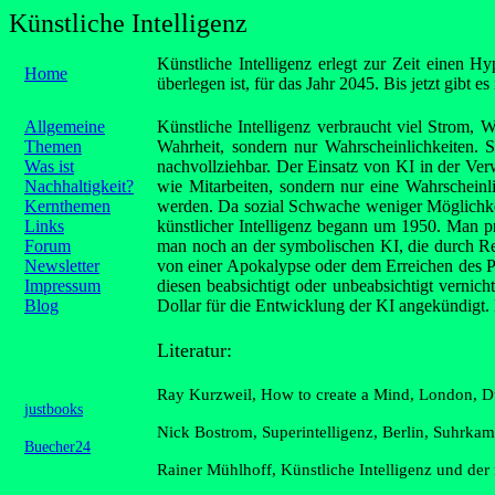
Künstliche Intelligenz
Künstliche Intelligenz erlegt zur Zeit einen H
Home
überlegen ist, für das Jahr 2045. Bis jetzt gibt e
Allgemeine
Künstliche Intelligenz verbraucht viel Strom, 
Themen
Wahrheit, sondern nur Wahrscheinlichkeiten. 
Was ist
nachvollziehbar. Der Einsatz von KI in der Verw
Nachhaltigkeit?
wie Mitarbeiten, sondern nur eine Wahrscheinl
Kernthemen
werden. Da sozial Schwache weniger Möglichkei
Links
künstlicher Intelligenz begann um 1950. Man pr
Forum
man noch an der symbolischen KI, die durch Re
Newsletter
von einer Apokalypse oder dem Erreichen des Pa
Impressum
diesen beabsichtigt oder unbeabsichtigt vernic
Blog
Dollar für die Entwicklung der KI angekündigt
Literatur:
Ray Kurzweil, How to create a Mind, London, 
justbooks
Nick Bostrom, Superintelligenz, Berlin, Suhrka
Buecher24
Rainer Mühlhoff, Künstliche Intelligenz und de